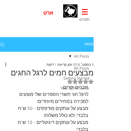
דוֹדוֹ
ארט
- אומנות נכחדת
תפריט
פוסט
All Posts
5 בספט׳ 2018
זמן קריאה 1 דקות
All Posts
מבצעים חמים לרגל החגים
Getting Started
דירוג של NaN מתוך 5 כוכבים
חברים יקרים,
Your Community
לרגל חגי תשרי הספרים שלי מוצעים 
למכירה במחירים מיוחדים!
מבצע על עותקים מודפסים - 50 ש"ח 
בלבד! (לא כולל משלוח)
מבצע על עותקים דיגיטליים - 10 ש"ח 
בלבד! 