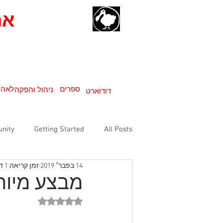
דוֹדוֹ
אר
ספרים
לאהו
ניהול והפקה
דוֹדוֹארט
nity
Getting Started
All Posts
14 בפבר׳ 2019
זמן קריאה 1 דקות
מבצע מיוחד 
דירוג של NaN מתוך 5 כוכבים