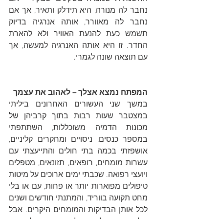
נחבר לה מנורה, היא תידלק ותאיר, אך אם 
נחבר לה מאוורר, אותה אנרגיה בדיוק 
תשמש כעת להנעת האוויר ולא להארת 
החדר. זו היא אותה האנרגיה למעשה, אך 
עם תוצאה שונה לגמרי. 
המפתח נמצא אצלך – לאהוב את עצמך
במשך שני העשורים האחרונים ביליתי 
במצטבר שעות רבות בתוך קרביהן של 
מכונות הדמיה משוכללות, השתתפתי 
במספר כנסים, ניסויים ומחקרים קליניים, 
אושפזתי בכמה בתי חולים והתייעצתי עם 
עשרות מומחים, רופאים, תזונאים, מטפלים 
ויועצי רפואה. שכבתי ימים ארוכים על מיטות 
טיפולים מפוארות יותר או פחות, עם או בלי 
מחט תקועה בווריד, והמתנתי חודשים ושנים 
לכל אותן הבדיקות והמומחים היקרים. אבל 