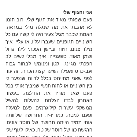
אני והגוף שלי
פעם שנאתי מאוד את הגוף שלי. רוב הזמן 
לא אהבתי את מה שנגלה מולי במראה. 
האמת שכבר מגיל צעיר היה לי קשה עם כל 
השינויים הגופניים שעברו עליו, או עליי. איך 
מילד צנום, חיוור וביישן הפכתי לילד גדול 
ושמן מאוד. סופגנייה. איך מבלי לשים לב 
הפכתי מג'ינג'י קטן ומנומש לבחור גבוה 
ועב-כרס ואפילו השיער קצת הכהה. וזה עוד 
לפני שאני מתייחס בכלל לרווח שנפער לי 
בין השיניים או לחזה הנשי שמביך אותי בכל 
פעם שאני מוריד את החולצה. בעשור 
האחרון לבדו הצלחתי להעלות ולהשיל 
ממשקלי עשרות קילוגרמים, פעם למעלה 
ופעם למטה. כמו יו-יו. התחושה שליוותה 
אותי תמיד הייתה תחושה של חוסר אונים. 
הרגשה כזו של חוסר שליטה. כאילו לגוף שלי 