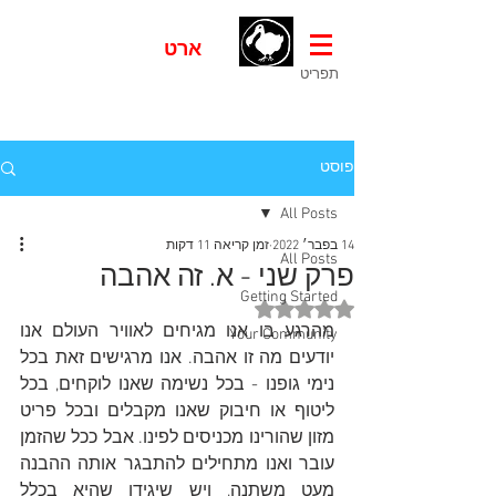
דוֹדוֹ
ארט
- אומנות נכחדת
תפריט
פוסט
All Posts
14 בפבר׳ 2022
זמן קריאה 11 דקות
All Posts
פרק שני - א. זה אהבה
Getting Started
דירוג של NaN מתוך 5 כוכבים
מהרגע בו אנו מגיחים לאוויר העולם אנו 
Your Community
יודעים מה זו אהבה. אנו מרגישים זאת בכל 
נימי גופנו - בכל נשימה שאנו לוקחים, בכל 
ליטוף או חיבוק שאנו מקבלים ובכל פריט 
מזון שהורינו מכניסים לפינו. אבל ככל שהזמן 
עובר ואנו מתחילים להתבגר אותה ההבנה 
מעט משתנה, ויש שיגידו שהיא בכלל 