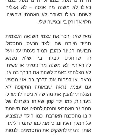
היו חיים משל עצמו ולי חיים משל עצמי. 
כאילו לא משנה מה אנסה – לא אצליח 
לשנות. כאילו מעולם לא האמנתי שהשינוי 
תלוי אך ורק בי ובגישה שלי. 
מאז שאני זוכר את עצמי השנאה העצמית 
תמיד הייתה שם. לצד הכעס, התסכול, 
הבושה והטינה כמובן. תמיד כעסתי עליו ועל 
זה שהחליט לבגוד בי ושלא נשמע 
להוראותיי. לא משנה מה ניסיתי או עשיתי 
לא הצלחתי באמת לשנות את הדרך בה אני 
נראה, או לפחות את הדרך בה אני מרגיש 
עם עצמי. נראה שבאותה התקופה לא 
הצלחתי להבין את מה שהוא ניסה לרמוז לי 
בעדינות, כמו ילד קטן שאוחז בשרוולו של 
המבוגר האחראי ומנסה להסיט את תשומת 
ליבו מהסכנה האורבת. כמו הילד שמצביע 
על המלך העירום. כי אני, כמו שתמיד לימדו 
אותי, נהגתי להשקיט את התסמינים. לנסות 