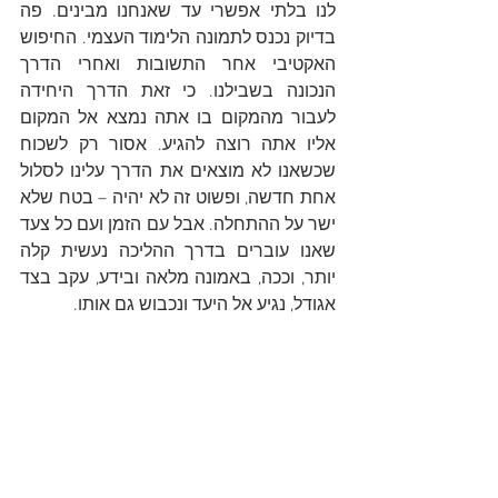
לנו בלתי אפשרי עד שאנחנו מבינים. פה 
בדיוק נכנס לתמונה הלימוד העצמי. החיפוש 
האקטיבי אחר התשובות ואחרי הדרך 
הנכונה בשבילנו. כי זאת הדרך היחידה 
לעבור מהמקום בו אתה נמצא אל המקום 
אליו אתה רוצה להגיע. אסור רק לשכוח 
שכשאנו לא מוצאים את הדרך עלינו לסלול 
אחת חדשה, ופשוט זה לא יהיה – בטח שלא 
ישר על ההתחלה. אבל עם הזמן ועם כל צעד 
שאנו עוברים בדרך ההליכה נעשית קלה 
יותר, וככה, באמונה מלאה ובידע, עקב בצד 
אגודל, נגיע אל היעד ונכבוש גם אותו.
עכשיו, ולאחר שהתחלנו לגבש את האמונה 
והרחבנו מעט את התודעה הגענו אל 
המרכיב השלישי במודל אה
ב
"ה והוא - 
בריאה
. כי ריפוי עצמי הוא התחדשות, 
גופנית ונפשית, והוא בריאה מחדש של 
עצמנו. הוא היעד אליו אנו שואפים להגיע.