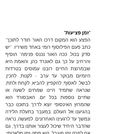
"זמן פציעות"
הפצע הוא המקום דרכו האור חודר לתוכך" 
כתב פעם הפילוסוף רומי באחד משיריו. "יש 
סדק בכול, ככה האור נכנס פנימה" הוסיף 
והרחיב על כך גם לאונרד כהן, והאמת היא 
שבמרוצת החיים רובנו עמוסים בטרדות 
היומיום מבוקר עד ערב - לקנות, להכין, 
לבשל, לאסוף, להקפיץ, להביא, לקחת ולתת, 
שנראה שתמיד היינו שמחים לשעה או 
שתיים נוספות בכל יום. האבסורד הוא 
שהמרוץ האינסופי יוצא לדרך בתוכנו כבר 
בהגיענו אל העולם, במעבר בתעלת הלידה 
ונמשך עד לרגעינו האחרונים. למעשה, נראה 
שהדבר היחיד שיכול לעצור אותנו בדרך, גם 
אם לפרק זמן מוגבל, הוא פסק-זמן מלאכותי, 