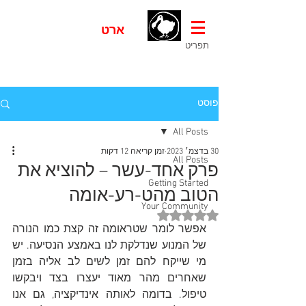
דוֹדוֹ
ארט
- אומנות נכחדת
תפריט
פוסט
All Posts
30 בדצמ׳ 2023
זמן קריאה 12 דקות
All Posts
פרק אחד-עשר – להוציא את
Getting Started
הטוב מהט-רע-אומה
Your Community
דירוג של NaN מתוך 5 כוכבים
אפשר לומר שטראומה זה קצת כמו הנורה 
של המנוע שנדלקת לנו באמצע הנסיעה. יש 
מי שייקח להם זמן לשים לב אליה בזמן 
שאחרים מהר מאוד יעצרו בצד ויבקשו 
טיפול. בדומה לאותה אינדיקציה, גם אנו 