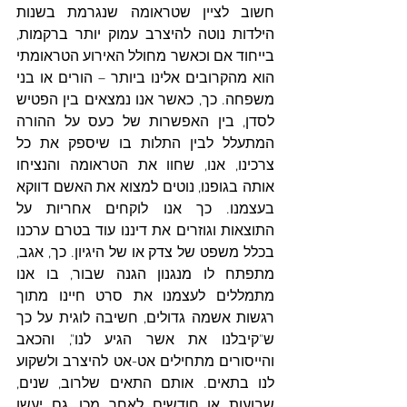
חשוב לציין שטראומה שנגרמת בשנות 
הילדות נוטה להיצרב עמוק יותר ברקמות, 
בייחוד אם וכאשר מחולל האירוע הטראומתי 
הוא מהקרובים אלינו ביותר – הורים או בני 
משפחה. כך, כאשר אנו נמצאים בין הפטיש 
לסדן, בין האפשרות של כעס על ההורה 
המתעלל לבין התלות בו שיספק את כל 
צרכינו, אנו, שחוו את הטראומה והנציחו 
אותה בגופנו, נוטים למצוא את האשם דווקא 
בעצמנו. כך אנו לוקחים אחריות על 
התוצאות וגוזרים את דיננו עוד בטרם ערכנו 
בכלל משפט של צדק או של היגיון. כך, אגב, 
מתפתח לו מנגנון הגנה שבור, בו אנו 
מתמללים לעצמנו את סרט חיינו מתוך 
רגשות אשמה גדולים, חשיבה לוגית על כך 
ש"קיבלנו את אשר הגיע לנו", והכאב 
והייסורים מתחילים אט-אט להיצרב ולשקוע 
לנו בתאים. אותם התאים שלרוב, שנים, 
שבועות או חודשים לאחר מכן, גם יעשו 