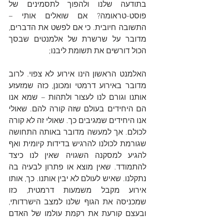
בתודעה שלנו ולהפוך לתסמינים של 
פוסט-טראומה? אם שואלים אותי – 
התשובה חיובית. כי אם לפשט את הדברים, 
מדובר על שרשרת של אלמנטים שבסך 
הכול דורשים את תשומת ליבנו;
האלמנט הראשון הינו אירוע לא צפוי. לרוב 
מדובר באירוע דרמטי ומכונן, כזה שמזעזע 
אותנו וגורם לנו לעצור ולתהות – שמא אנו 
הם היחידים בעולם שזה קורה להם. שאולי 
אנו היחידים שמגיבים כך. שאולי זה לא קורה 
לכולם. אך למעשה מדובר באותה התחושה 
שגורמת לכולנו להרגיש בדידות קיומית ואף 
להגיע למסקנה השגויה שאין לנו כיצד 
להתמודד. שאין מוצא או פתרון לבעיה בה 
נתקלנו. שאיש לעולם לא יבין אותנו. כך, אותו 
אירוע מקבל משמעות דרמטית, כזו 
שמכניסה את הגוף שלנו למצב הישרדותי, 
ובעצם קורעת את רקמת עולמו של האדם 