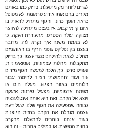
שבמידה ועושים בה שימוש לא נכון מסוגלת 
לגרים ליותר נזק מתועלת. בדיוק כמו באותם 
מקרים בהם אותו אירוע טראומתי לא מטופל 
כראוי, הופך כרוני, והגוף מתחיל לראות בו 
איום קיומי קבוע. אז בעצם מתחילה להיווצר 
מצוקה. עולה הסטרס. מתעוררת העקה. כי 
לא באמת משנה איך נקרא לזה, מדובר 
בעצם בקונפליקט גופני חריף בו האורגניזם 
מחליט לצאת ולהילחם כנגד עצמו. כך בדיוק 
מתקבלות מחלות עצמוניות, אוטואימוניות, 
ואפילו סרטן. כך, הלכה למעשה, הגוף מזרים 
עוד ועוד "תחמושת" ו"ציוד לחימה" עבור 
הלוחמים באזור הפגוע, מעלה חום או 
מפתח אדמומיות, מפעיל סירנות אזעקה 
ויוצא אל הקרב. זאת היא אותה אינטליגנציה 
גבוהה שמפעילה את הגוף שלנו, שעל דעת 
עצמה מנהלת את הקרב בחזית הגופנית 
בעוד אנחנו בוחרים להתעלם מהקרב 
בחזית הנפשית. או במילים אחרות – זה הוא 