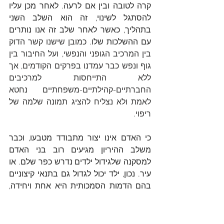
קרה לטובה ובין אם לרעה. לאחר מכן עליו 
להסתגל לשינוי, זה הוא השלב השני 
בתהליך, כאשר לאחר שלב זה אנו נותרים 
עם ההשלכות שלו
. כמובן שישנו קשר הדוק 
בין המרכיב הגופני והנפשי, ועל החיבור בין 
גוף ונפש כבר עמדנו בפרקים הקודמים, אך 
ללא התייחסות למרכיבים 
החברתיים-קהילתיים-משפחתיים נחטא 
לאמת ולא נצליח להציג תמונה שלמה של 
ריפוי.
כי האדם אינו יצור מתבודד מטבעו, וכבר 
משלב ההיריון מגיעים רוב בני האדם 
למסקנה שלגידול ילדים נדרש כפר שלם. או 
עיר. נכון, ילד יכול לגדול גם בתנאי קיצוניים 
בהם הדמות הסמכותית היא אחת ויחידה, 
כמו בתנאי גידול חד-הוריים למשל, אך גם 
במקרים כאלה מתבררת מהר מאוד 
חשיבותה של הסביבה. כאן, למשל, נכנסת 